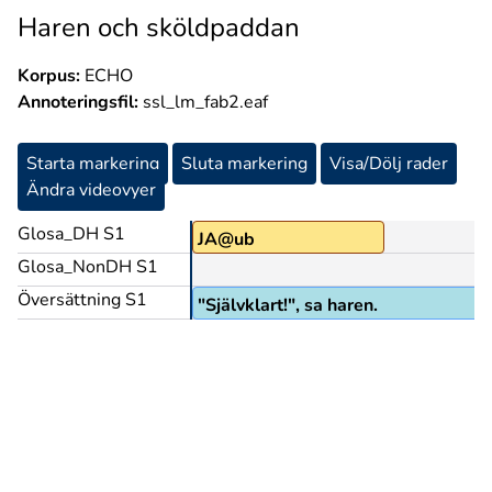
Haren och sköldpaddan
Korpus:
ECHO
Annoteringsfil:
ssl_lm_fab2.eaf
Starta markering
Sluta markering
Visa/Dölj rader
Ändra videovyer
Glosa_DH S1
JA@ub
Glosa_NonDH S1
Översättning S1
"Självklart!", sa haren.