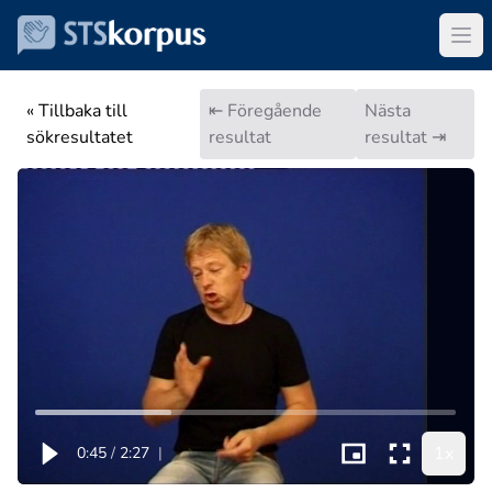
« Tillbaka till
⇤ Föregående
Nästa
sökresultatet
resultat
resultat ⇥
1x
0:45
/
2:27
|