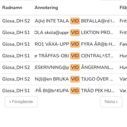
Radnamn
Annotering
Fil
Glosa_DH S2
ACCEPTERA(Jv) INTE TALA
VID
BEFALLA@rd INTE PRO1
Fri
Glosa_DH S1
GÅ-IN(L) SKOLA skola@uppr
VID
LEKTION PRO1 SITTA(SS)-RUNT.FL
Fri
Glosa_DH S1
HÖRANDE PRO1 VÄXA-UPP
VID
FYRA ÅR@b HJÄRNA(Jvs)^HINNEINFLAMMATION@b
Fam
@z PERSREF1@pr TRÄFFAS-OBJ
Glosa_DH S1
VID
CENTRAL^STATION LEDSAGA KOMMA-HIT(Lb)
Hur
EN Ö FORM(L)+BESKRIVNING@p
Glosa_DH S2
VID
ÅNGERMANLAND^ÄLV(5)@en EN FORM(L)+BESKRIVNING@p
Hur
A NYHET^TECKEN(J)@en BRUKA
Glosa_DH S2
VID
TJUGO ÖVER FEM
Vän
HUND FÅ-SYN-PÅ BI@b^KUPA
Glosa_DH S1
VID
TRÄD PEK HUND
Var
« Föregående
Nästa »