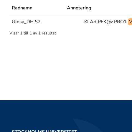
Radnamn
Annotering
Glosa_DH S2
KLAR PEK@z PRO1
Visar
1
till
1
av
1
resultat