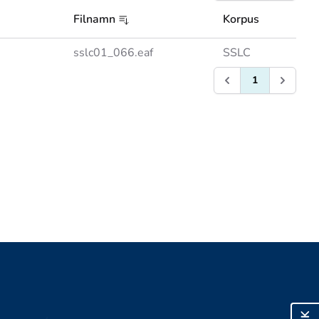
Filnamn
Korpus
sslc01_066.eaf
SSLC
1