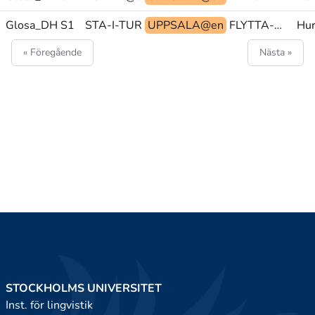
 FÖRSKOLA NÄSTA-I-TUR
Glosa_DH S1
UPPSALA@en
FLYTTA-UT PRO1 TITTA-PÅ
Hur
« Föregående
Nästa »
STOCKHOLMS UNIVERSITET
Inst. för lingvistik