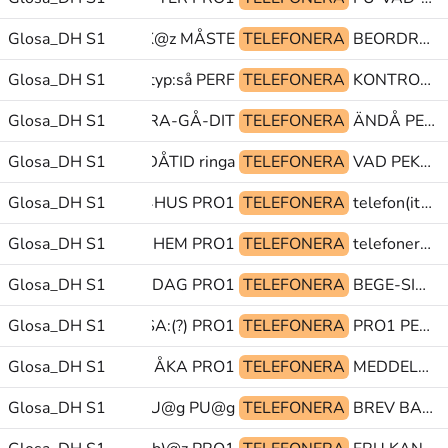
Glosa_DH S1
HUR PEK@z MÅSTE
TELEFONERA
BEORDRA-GÅ-DIT SJUKHUS FÖRST(LL)
Glosa_DH S1
PEK mtyp:så PERF
TELEFONERA
KONTROLLERA PERF PEK
en för fan PEK BEORDRA-GÅ-DIT
Glosa_DH S1
TELEFONERA
ÄNDÅ PEK mtyp:så
Glosa_DH S1
SÖNDAG VECKA-DÅTID ringa@&
TELEFONERA
VAD PEK>haka NÅGON
Glosa_DH S1
OBJPRO1 SJUK^HUS PRO1
TELEFONERA
telefon(it)@hd VARFÖR LÄGGA-PÅ-TELEFON(It)
EFONERA BEGE-SIG-HEM PRO1
Glosa_DH S1
TELEFONERA
telefonera@hd POSS1 MAMMA
Glosa_DH S1
EN DAG PRO1
TELEFONERA
BEGE-SIG-HEM PRO1 TELEFONERA
Glosa_DH S1
DÖV(L) GLOSA:(?) PRO1
TELEFONERA
PRO1 PEK MÅSTE
Glosa_DH S1
PRO1.FL ÅKA PRO1
TELEFONERA
MEDDELA PEK KAN
Glosa_DH S1
PRO1 PU@g PU@g
TELEFONERA
BREV BARA(B)@z BREV