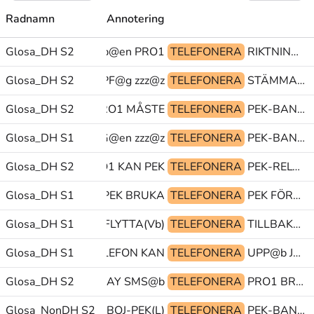
Radnamn
Annotering
FÖC@b@en FÖC@b@en PRO1
Glosa_DH S2
TELEFONERA
RIKTNING TILL PEK
Glosa_DH S2
PEK PF@g zzz@z
TELEFONERA
STÄMMA(J) PEK VINNA(ml)
Glosa_DH S2
zzz@z PRO1 MÅSTE
TELEFONERA
PEK-BANSTRÄCKA KONTROLLERA PEK
nköping@& LIDKÖPING@en zzz@z
Glosa_DH S1
TELEFONERA
PEK-BANSTRÄCKA LYCKAS(ml) BLI(L)
Glosa_DH S2
PRO1 KAN PEK
TELEFONERA
PEK-REL@z PRO1 KAN
Glosa_DH S1
GRANNE PEK BRUKA
TELEFONERA
PEK FÖRFLYTTA(Vb) PAPPER^LAPP
Glosa_DH S1
OMÖJLIG PEK FÖRFLYTTA(Vb)
TELEFONERA
TILLBAKA-DIT PRO1 OJ@b@uppr
Glosa_DH S1
PEK BILD^TELEFON KAN
TELEFONERA
UPP@b JA@ub@z BRA
MA-SIG LYSA-DISPLAY SMS@b
Glosa_DH S2
TELEFONERA
PRO1 BRY-INTE PRO1
synt@& NEJ-NEHEJ(J) BOJ-PEK(L)
Glosa_NonDH S2
TELEFONERA
PEK-BANA@z BOJ-PEK(L) BOJ-AVGRÄNS@z