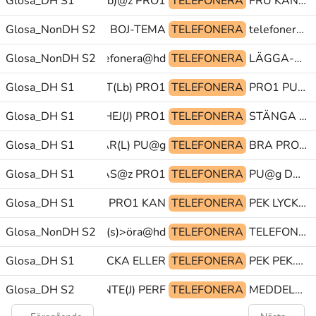
EFTER KOMMA-DIT(Lb)@z PRO1
Glosa_DH S1
TELEFONERA
FRU KAN HÄMTA
OJ-TEMA BOJ-TEMA BOJ-TEMA
Glosa_NonDH S2
TELEFONERA
telefonera@hd TELEFONERA LÄGGA-PÅ-TELEFON(It)
MA TELEFONERA telefonera@hd
Glosa_NonDH S2
TELEFONERA
LÄGGA-PÅ-TELEFON(It) BOJ-TEMA GREPP(A)+HANTERA@p
Glosa_DH S1
PRO1 KOMMA-DIT(Lb) PRO1
TELEFONERA
PRO1 PU@g BÄST(J>B)
Glosa_DH S1
PRO1 NEJ-NEHEJ(J) PRO1
TELEFONERA
STÄNGA PRO1 KOMMA-DIT(Lb)
PEK.MULTI TIDEN-GÅR(L) PU@g
Glosa_DH S1
TELEFONERA
BRA PRO1 BOKA
Glosa_DH S1
VETA TRÄFFAS@z PRO1
TELEFONERA
PU@g DÖV(L) GLOSA:(?)
Glosa_DH S1
ÖPPNA PRO1 KAN
TELEFONERA
PEK LYCKAS-INTE TVUNGEN
TERA@p>öra grepp(s)>öra@hd
Glosa_NonDH S2
TELEFONERA
TELEFON(It)
MTA PEK-BANSTRÄCKA ELLER
Glosa_DH S1
TELEFONERA
PEK PEK.FL PERSONAL(7b)
Glosa_DH S2
PU@g HÄNDA-INTE(J) PERF
TELEFONERA
MEDDELA POLIS PERF