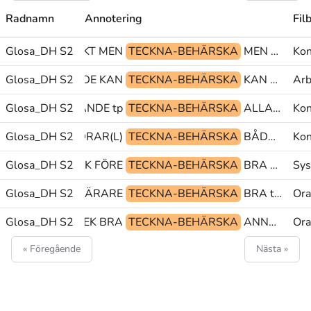
Radnamn
Annotering
Fil
Glosa_DH S2
HA KONTAKT MEN
TECKNA-BEHÄRSKA
MEN PEK FÖRSÖKA
Kon
NÅGRA HÖRANDE KAN
Glosa_DH S2
TECKNA-BEHÄRSKA
KAN LITE(7b) KÄNNA
Arb
Glosa_DH S2
SEX HÖRANDE tp@&
TECKNA-BEHÄRSKA
ALLA BETYDA ALLA
Kon
 BÅDA FÖRÄLDRAR(L)
Glosa_DH S2
TECKNA-BEHÄRSKA
BÅDA PERF MANILLA^SKOLA@en
Kon
Glosa_DH S2
NORGE@en PEK FÖRE
TECKNA-BEHÄRSKA
BRA MEN NU@b
Sys
Glosa_DH S2
EN DEL LÄRARE
TECKNA-BEHÄRSKA
BRA tp@& MER
Ora
Glosa_DH S2
PERSON@kl PEK BRA
TECKNA-BEHÄRSKA
ANNAN(ea) PEK tp@&
Ora
« Föregående
Nästa »