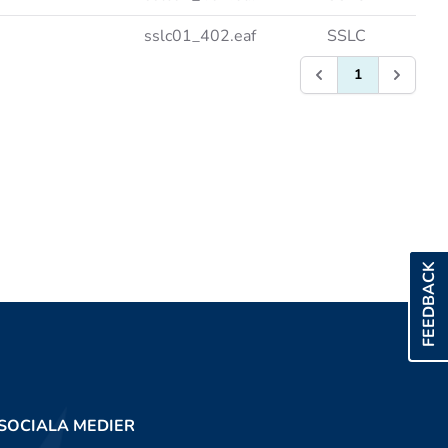
sslc01_402.eaf
SSLC
1
FEEDBACK
SOCIALA MEDIER