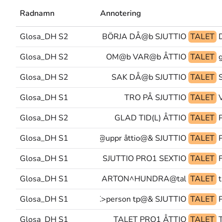
Radnamn
Annotering
Glosa_DH S2
BÖRJA DÅ@b SJUTTIO
TALET
Glosa_DH S2
OM@b VAR@b ÅTTIO
TALET
Glosa_DH S2
SAK DÅ@b SJUTTIO
TALET
Glosa_DH S1
TRO PÅ SJUTTIO
TALET
Glosa_DH S2
GLAD TID(L) ÅTTIO
TALET
Glosa_DH S1
skola@uppr åttio@& SJUTTIO
TALET
Glosa_DH S1
SJUTTIO PRO1 SEXTIO
TALET
Glosa_DH S1
SAGA(ea) FRÅN ARTON^HUNDRA@tal
TALET
Glosa_DH S1
PEK>person tp@& SJUTTIO
TALET
Glosa_DH S1
TALET PRO1 ÅTTIO
TALET