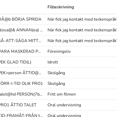
Filbeskrivning
DÅ@b BÖRJA SPRIDA
När fick jag kontakt med teckenspråk
glosa@& ANNAN(ea) SAK
När fick jag kontakt med teckenspråk
SÅ-ATT-SÄGA MITTEN I@b
När fick jag kontakt med teckenspråk
VARA MASKERAD POPULÄR
Föreningsliv
PEK GLAD TID(L)
Idrott
PEK>person ÅTTIO@uppr SJUTTIO
Skolgång
FÖRR-I-TID OLIK PRO1
Skolgång
talet@hd PERSON(7b) ENGELSK^MAN(Jf)
Fritt om filmen
PRO1 ÅTTIO TALET
Oral undervisning
TID-FRAMÅT-FRÅN tp@& BÖRJA
Oral undervisning