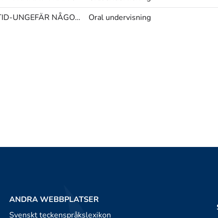
TID-UNGEFÄR NÅGON OLIK
Oral undervisning
ANDRA WEBBPLATSER
Svenskt teckenspråkslexikon