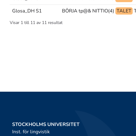
Glosa_DH S1
BÖRJA tp@& NITTIO(4)
TALET
Visar
1
till
11
av
11
resultat
STOCKHOLMS UNIVERSITET
Inst. för lingvistik