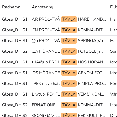
Radnamn
Annotering
Fil
@p PEK-PLATS-DÄR PRO1-TVÅ
Glosa_DH S1
TÄVLA
HARE HÄNDER-IHOP@ka OK@b
Har
Glosa_DH S1
SNABB(8) MEN PRO1-TVÅ
TÄVLA
KOMMA-DIT(Lb) SPRINGA(Vb) KOMMA-DIT(Lb)
Har
Glosa_DH S1
PRO1 OK@b PRO1-TVÅ
TÄVLA
SPRINGA(Vb) KOMMA-DIT(Lb) OK@b
Har
Glosa_DH S2
MED ALLA HÖRANDE
TÄVLA
FOTBOLL(ml) VARA-MED@rd ALLA
Som
Glosa_DH S1
STARTA JA@ub PRO1
TÄVLA
HOS HÖRANDE JA@ub
Idr
Glosa_DH S1
tp@& HOS HÖRANDE
TÄVLA
GENOM FOTBOLL(ml) PEK>långf
Idr
RBETA(J)^PLATS PEK mtyp:haft
Glosa_DH S1
TÄVLA
PIMPLA PRO1 MED@b
För
Glosa_DH S1
PEK.FL wtyp: PEK.FL
TÄVLA
VEM(J) KOMMA-FRAM FÖRST(LL)
Vär
SIMMA zzz@z INTERNATIONELL
Glosa_DH S2
TÄVLA
KOMMA-DIT(Lb).MULTI VARA-MED PU@g
Int
Glosa_DH S2
EN PERSON(7b) VILL
TÄVLA
PEK.MULTI PU-HUR-GÖRA@g ORSAK
Döv