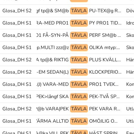
Glosa_DH S2
PEK>långf tp@& SM@b
TÄVLA
PU-TEX@g ROLIG SM@b
Döv
Glosa_DH S1
PERF VARA-MED PRO1
TÄVLA
PY PRO1 TID-FRAMÅT
Idr
SEN@b@en PRO1 FÅ-SYN-PÅ
Glosa_DH S1
TÄVLA
PERF SM@b wtyp:
Sko
BESKRIVNING@p.MULTI zzz@z
Glosa_DH S1
TÄVLA
OLIKA mtyp:men PEK
Sko
Glosa_DH S2
VARA tp@& RIKTIG
TÄVLA
PLUS KVÄLL PRO1
Hän
LA KLOCKPERIOD-EM SEDAN(L)
Glosa_DH S2
TÄVLA
KLOCKPERIOD-KVÄLL PRO1 GLOSA:ORDNING-LIST+TRE
Hän
VILL KALLA-PÅ(J) VARA-MED
Glosa_DH S1
TÄVLA
PRO1 TVEKA OK@b
Kom
Glosa_DH S1
OCH PEK>långf SKA
TÄVLA
PEK-TVÅ SPELA-DUBBEL@z I@b
Kom
Glosa_DH S2
SAMMA TYP@b VARA|PEK
TÄVLA
PEK VARA ROLIG
Utl
BARA(B) UPP^VÄRMA ALLTID
Glosa_DH S1
TÄVLA
OMÖJLIG OMÖJLIG OK@b
Utl
Glosa_DH S1
POSERA@ka VILL PEK
TÄVLA
HÄST SPRINGA(VVb) POSERA@ka
Fav