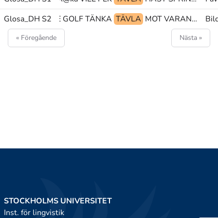
Glosa_DH S2
UTE GOLF TÄNKA
TÄVLA
MOT VARANDRA BESTÄMMA-SIG
Bil
« Föregående
Nästa »
STOCKHOLMS UNIVERSITET
Inst. för lingvistik