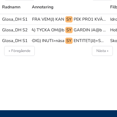
Radnamn
Annotering
Fil
Glosa_DH S1
SIFFRA VEM(J) KAN
SY
PEK PRO1 KVÄLL
Idr
Glosa_DH S2
PLACERA(A) TYCKA OM@b
SY
GARDIN JA@b GÖRA
Ho
b GLOSA:(KLADDIG) INUTI>näsa
Glosa_DH S1
SY
ENTITET(JJ)+STILLASTÅENDE@p>näsa ENTITET(JJ)+RÖRELSE@p>näsa tp@&
Sko
« Föregående
Nästa »