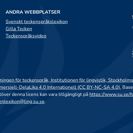
ANDRA WEBBPLATSER
Svenskt teckenspråkslexikon
Gilla Tecken
Teckenspråksvideo
ingen för teckenspråk, Institutionen för lingvistik, Stockholms
rsiell-DelaLika 4.0 Internationell (CC BY-NC-SA 4.0).
Base
utöver denna licens kan vara tillgängligt på
https://www.su.se/f
enlexikon@ling.su.se
.