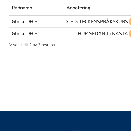
Radnamn
Annotering
Glosa_DH S1
FÖRÄLDRAR(L) LÄRA-SIG TECKENSPRÅK^KURS
Glosa_DH S1
HUR SEDAN(L) NÄSTA
Visar
1
till
2
av
2
resultat