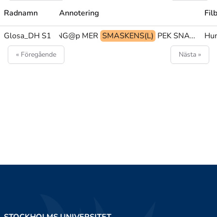
Radnamn
Annotering
Fil
b)+UTSTRÄCKNING@p MER
Glosa_DH S1
SMASKENS(L)
PEK SNART VATTNAS-MUN(5)
Hun
« Föregående
Nästa »