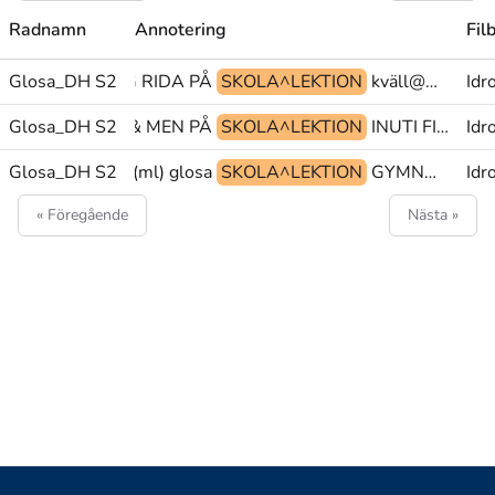
Radnamn
Annotering
Fil
Glosa_DH S2
TISDAG RIDA PÅ
SKOLA^LEKTION
kväll@& MEN PÅ
Idr
Glosa_DH S2
kväll@& MEN PÅ
SKOLA^LEKTION
INUTI FINNAS glosa@&
Idr
NÅGON ANNAN(ml) glosa@&
Glosa_DH S2
SKOLA^LEKTION
GYMNASTIK PY IDL@b@en
Idr
« Föregående
Nästa »