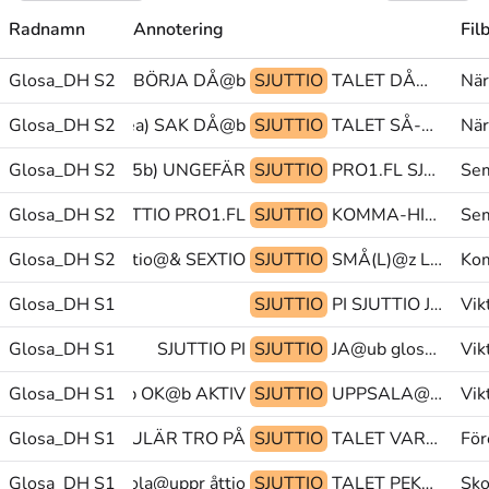
Radnamn
Annotering
Fil
HELA-TIDEN(J) BÖRJA DÅ@b
Glosa_DH S2
SJUTTIO
TALET DÅ@b BÖRJA
När
Glosa_DH S2
ANNAN(ea) SAK DÅ@b
SJUTTIO
TALET SÅ-ATT-SÄGA MITTEN
När
L) KOMMA-DIT(5b) UNGEFÄR
Glosa_DH S2
SJUTTIO
PRO1.FL SJUTTIO KOMMA-HIT(5b)
Sem
Glosa_DH S2
UNGEFÄR SJUTTIO PRO1.FL
SJUTTIO
KOMMA-HIT(5b) JA@b NEJ-NEHEJ(L)
Sem
Glosa_DH S2
TANT femtio@& SEXTIO
SJUTTIO
SMÅ(L)@z LUSTIG GLOSA:(EN)
Kom
Glosa_DH S1
SJUTTIO
PI SJUTTIO JA@ub
Vik
Glosa_DH S1
SJUTTIO PI
SJUTTIO
JA@ub glosa@& SEXTIO^SEX@num
Vik
Glosa_DH S1
JA@ub OK@b AKTIV
SJUTTIO
UPPSALA@en JA@ub UPPSALA@en
Vik
Glosa_DH S1
POPULÄR TRO PÅ
SJUTTIO
TALET VARA MASKERAD
För
Glosa_DH S1
SKOLA skola@uppr åttio@&
SJUTTIO
TALET PEK>person ÅTTIO@uppr
Sko