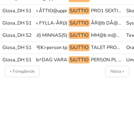
ALET PEK>person ÅTTIO@uppr
Glosa_DH S1
SJUTTIO
PRO1 SEXTIO TALET
Sko
POSS1 MAMMA FYLLA-ÅR(J)
Glosa_DH S1
SJUTTIO
ÅR@b DÅ@b PEK
Sys
Glosa_DH S2
SE GROVLEK(JJ) MINNAS(5)
SJUTTIO
MM@b m@hd GROVLEK(JJ)
Tex
Glosa_DH S1
PLUS PEK>person tp@&
SJUTTIO
TALET PRO1 ÅTTIO
Ora
Glosa_DH S1
NU@b I@b^DAG VARA
SJUTTIO
PERSON.PL BO OMRÅDE
Umg
« Föregående
Nästa »