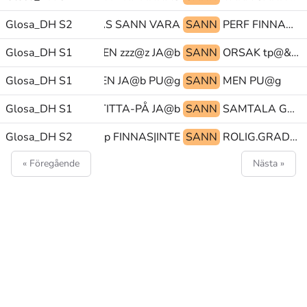
Glosa_DH S2
FINNAS SANN VARA
SANN
PERF FINNAS PEK@z
Glosa_DH S1
MEN zzz@z JA@b
SANN
ORSAK tp@& PERF-NEG
Glosa_DH S1
MEN JA@b PU@g
SANN
MEN PU@g
Glosa_DH S1
HOPPA-NER TITTA-PÅ JA@b
SANN
SAMTALA GLOSA:(?) BRO
YTTA+ENTITET(J)@p FINNAS|INTE
Glosa_DH S2
SANN
ROLIG.GRAD BERÄTTA OCKSÅ
« Föregående
Nästa »