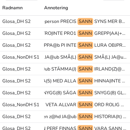
Radnamn
Annotering
Glosa_DH S2
BÅDA PEK>person PRECIS
SANN
SYNS MER BYTA-INRIKTNING
Glosa_DH S2
TRO|INTE TRO|INTE PRO1
SANN
GREPP(AA)+HANTERA@p SE PEK>hand
Glosa_DH S2
PAPPA@b PI INTE
SANN
LURA OBJPRO1 PEK
LOSA:KOMMA-FÖRE JA@ub SMÅ(L)
Glosa_NonDH S1
SANN
SMÅ(L) JA@ub PEK
Glosa_DH S2
KOMPIS JA@ub STÄMMA(J)
SANN
IRLAND(Z)@en LÅTA-VARA tp@&
Glosa_DH S2
PRATA(5) MED ALLA
SANN
HINNA|INTE PRO1 FÖRSÖKA
Glosa_DH S2
MEN SNYGG(8) SÄGA
SANN
SNYGG(8) GLOSA:(GEST) PRO1
Glosa_NonDH S1
ROLIG VETA ALLVAR
SANN
ORD ROLIG KAN
ALCATRAZ@b@z@en z@hd JA@ub
Glosa_DH S2
SANN
HISTORIA(It) PU@g BARA(B)
Glosa_DH S2
MEN PERF FINNAS
SANN
VARA SANN PERF