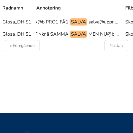
Radnamn
Annotering
Fil
Glosa_DH S1
DÅ@b PRO1 FÅ1
SALVA
salva@uppr OCH PERSREF4@pr
Sko
IVNING@p.MULTI>knä SAMMA
Glosa_DH S1
SALVA
MEN NU@b PEK
Sko
« Föregående
Nästa »