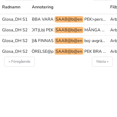
Radnamn
Annotering
Fil
Glosa_DH S1
FÖRST(L) JOBBA VARA
SAAB@b@en
PEK>person MALMÖ@b@en PEK>person
Arb
TA-UT KOMMA-DIT(Lb) PEK
Glosa_DH S2
SAAB@b@en
MÅNGA DÖV(L) INUTI
Arb
Glosa_DH S2
EN glosa@& FINNAS
SAAB@b@en
boj-avgräns@& FABRIK BOJ-AVGRÄNS(da)
Arb
 VARELSE(55)+RÖRELSE@p
Glosa_DH S2
SAAB@b@en
PEK BRA VARA|PEK
Arb
« Föregående
Nästa »