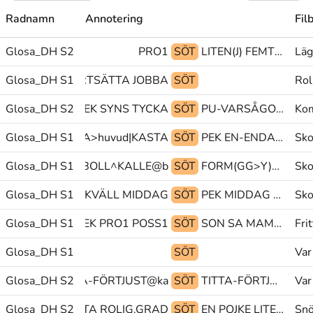
Radnamn
Annotering
Fil
Glosa_DH S2
PRO1
SÖT
LITEN(J) FEMTIO^FEM@num KVADRAT
Läg
HÅLLA-UT FORTSÄTTA JOBBA
Glosa_DH S1
SÖT
Rol
Glosa_DH S2
PEK SYNS TYCKA
SÖT
PU-VARSÅGOD@g BARA(B) JA@b
Kom
Glosa_DH S1
FÅ HJÄLM TA>huvud|KASTA
SÖT
PEK EN-ENDA HA
Sko
Glosa_DH S1
HETA wtyp: BOLL^KALLE@b
SÖT
FORM(GG>Y)+BESKRIVNING@p>mage GLOSA:HÅRUPPSÄTTNING>nacke SAMLA
Sko
Glosa_DH S1
SÖNDAG KVÄLL MIDDAG
SÖT
PEK MIDDAG zzz@z
Sko
Glosa_DH S1
PEK PRO1 POSS1
SÖT
SON SA MAMMA
Fri
Glosa_DH S1
SÖT
Var
A(VVb).FL TITTA-FÖRTJUST@ka
Glosa_DH S2
SÖT
TITTA-FÖRTJUST@ka SEDAN(L) INNAN
Var
5)|OM@b BERÄTTA ROLIG.GRAD
Glosa_DH S2
SÖT
EN POJKE LITEN-PERSON.GRAD
Sn