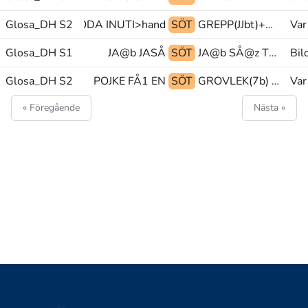
Glosa_DH S2
hund@& GRODA INUTI>hand
SÖT
GREPP(JJbt)+HANTERA@p GREPP(SS)+HANTERA@p GLOSA:(KVAR)
Var
Glosa_DH S1
JA@b JASÅ
SÖT
JA@b SÅ@z TYCKA
Bil
Glosa_DH S2
POJKE FÅ1 EN
SÖT
GROVLEK(7b) GRODA TA-EMOT
Var
« Föregående
Nästa »