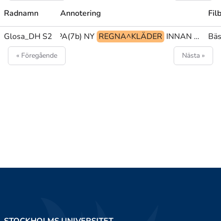
Radnamn
Annotering
Fil
Glosa_DH S2
PRO1 KÖPA(7b) NY
REGNA^KLÄDER
INNAN BEREDD JA@ub
Bäs
« Föregående
Nästa »