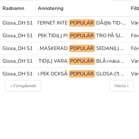
Radnamn
Annotering
Fil
Glosa_DH S1
glosa@& INTERNET INTE
POPULÄR
DÅ@b TID-BAKÅT PRO1
Vär
Glosa_DH S1
PEK TID(L) PI
POPULÄR
TRO PÅ SJUTTIO
För
Glosa_DH S1
TALET VARA MASKERAD
POPULÄR
SEDAN(L) MINSKA(4f) JA@ub
För
Glosa_DH S1
PEK TID(L) VARA
POPULÄR
BLÅ>näsa TRÖJA MED
Vär
BESKRIVNING@p PEK OCKSÅ
Glosa_DH S1
POPULÄR
GLOSA:(?) TOKIG-I VILL
Vär
« Föregående
Nästa »