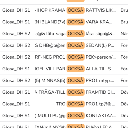
Glosa_DH S1
PEK BITA-IHOP KRAMA
OCKSÅ
RÄTTVIS LIKA-FÖR-ALLA HÅLLA-OM
Bru
Å-ATT-SÄGA MEN IBLAND(7v)
Glosa_DH S1
OCKSÅ
VARA KRAMA.MULTI OMÖJLIG
Bru
Glosa_DH S2
JA@ub glosa@& låta-säga@&
OCKSÅ
låta-säga@& PRO1 låta-säga@&
När
Glosa_DH S2
DELTA PLUS DHB@b@en
OCKSÅ
SEDAN(L) PEK>ringf PEK(V)>pekf-långf
För
RAMÅT-FRÅN PERF-NEG PRO1
Glosa_DH S2
OCKSÅ
PEK>person/PEK VÄRLD^KONGRESS SIST
För
Glosa_DH S1
SINGEL VILL PAR
OCKSÅ
ALLA TILLSAMMANS BÅDA
För
person MINNAS(5) MINNAS(5)
Glosa_DH S2
OCKSÅ
PRO1 mtyp:när var UNG
För
J-NEHEJ(J) KOSTA FRÅGA-TILL
Glosa_DH S1
OCKSÅ
FRAMTID BIDRAG PLUS
Döv
Glosa_DH S1
TRO
OCKSÅ
PRO1 tp@& FÖRUT
Döv
 KOMMA-DIT(Lb).MULTI PU@g
Glosa_DH S1
OCKSÅ
KONTAKTA^NÄT NY@b ANSIKTE(L)
Döv
Glosa_DH S1
VÄXA-UPP UTAN(ml) NY@b
OCKSÅ
PU@g LEDA-TILL PRO1
Döv