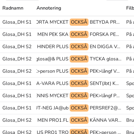
Radnamn
Annotering
Fil
PERSREF2@pr BORTA MYCKET
Glosa_DH S1
OCKSÅ
BETYDA PRO1 PU@g
På 
Glosa_DH S1
MEN PEK SKA
OCKSÅ
FORSKA PEK>långf SKA
På 
Glosa_DH S2
glosa@& HINDER PLUS
OCKSÅ
EN DIGGA VARA
På 
Glosa_DH S2
PEK>person glosa@& PLUS
OCKSÅ
TYCKA glosa@& HINDER
På 
Glosa_DH S2
PRO1 PEK>person PLUS
OCKSÅ
PEK>långf VARA SOCIAL(S)
På 
NNIS-SPELA LÅTA-VARA PLUS
Glosa_DH S1
OCKSÅ
SENT(Jbt) KVÄLL SEDAN(L)
Spo
Glosa_DH S1
PRO1 TENNIS MYCKET
OCKSÅ
PEK>långf PERF SIMMA
Spo
Glosa_DH S1
SLUTA FUT-NEG JA@ub
OCKSÅ
PERSREF2@pr SLUTA JA@ub
Spo
Glosa_DH S2
KRAMA MEN PRO1.FL
OCKSÅ
KÄNNA VARANDRA PLUS
Bru
Glosa_DH S2
PLUS PRO1 TRO
OCKSÅ
PEK>person KÄNNA VARANDRA
Bru