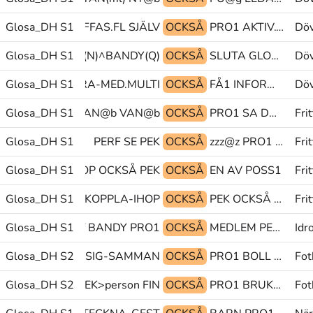
Glosa_DH S1
MÅNGA TRÄFFAS.FL SJÄLV
OCKSÅ
PRO1 AKTIV.GÖRA PEK>pekf
Döv
ml) AKTIV INNE(N)^BANDY(Q)
Glosa_DH S1
OCKSÅ
SLUTA GLOSA:(KVAR) FÖRUT
Döv
RFÖR PRO1 VARA-MED.MULTI
Glosa_DH S1
OCKSÅ
FÅ1 INFORMATION PRO1
Döv
RA-HUND@ka VAN@b VAN@b
Glosa_DH S1
OCKSÅ
PRO1 SA DÖV(L)
Fri
Glosa_DH S1
PERF SE PEK
OCKSÅ
zzz@z PRO1 TÄNKA
Frit
Glosa_DH S1
KOPPLA-IHOP OCKSÅ PEK
OCKSÅ
EN AV POSS1
Frit
Glosa_DH S1
PRO1 TÄNKA KOPPLA-IHOP
OCKSÅ
PEK OCKSÅ EN
Frit
NNAN(ml)>långf BANDY PRO1
Glosa_DH S1
OCKSÅ
MEDLEM PEK VÄNERSBORG@en
Idr
S KÄMPA(G) TA-SIG-SAMMAN
Glosa_DH S2
OCKSÅ
PRO1 BOLL TEKNIK
Fot
Glosa_DH S2
SPELARE PEK>person FIN
OCKSÅ
PRO1 BRUKA KALLAS
Fot