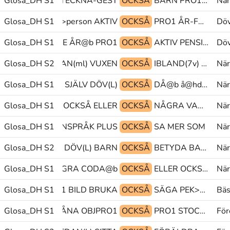
ARA|PEK PRO1 TECKNA-GEST
Glosa_DH S1
OCKSÅ
BARN PRO1 KOMMUNICERA@z
När
PENSIONÄR PEK>person AKTIV
Glosa_DH S1
OCKSÅ
PRO1 ÅR-FRAMTID+TRE ÅR@b
Döv
R-FRAMTID+TRE ÅR@b PRO1
Glosa_DH S1
OCKSÅ
AKTIV PENSIONÄR PRO1
Döv
Glosa_DH S2
BARN UTAN(ml) VUXEN
OCKSÅ
IBLAND(7v) TRÄFFAS NÅGON
När
Glosa_DH S1
PEK SJÄLV DÖV(L)
OCKSÅ
DÅ@b å@hd PEK>person/PEK
När
Glosa_DH S1
CODA@b OCKSÅ ELLER
OCKSÅ
NÅGRA VARA tp@&
När
Glosa_DH S1
I@b@z TECKENSPRÅK PLUS
OCKSÅ
SA MER SOM
När
Glosa_DH S2
ANNAN(ea).FL DÖV(L) BARN
OCKSÅ
BETYDA BARA(B) RULLA
När
Glosa_DH S1
PLUS NÅGRA CODA@b
OCKSÅ
ELLER OCKSÅ NÅGRA
När
Glosa_DH S1
POSS1 BILD BRUKA
OCKSÅ
SÄGA PEK>person GLOSA:(?)
Bäs
NYCKA.MULTI LÅNA OBJPRO1
Glosa_DH S1
OCKSÅ
PRO1 STOCKHOLM@en PRO1.FL
För