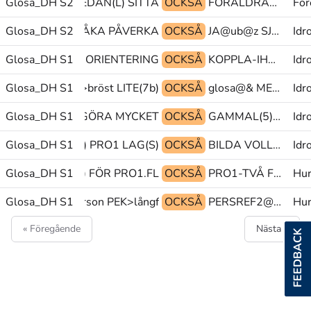
ETCETERA(da) SEDAN(L) SITTA
Glosa_DH S2
OCKSÅ
FÖRÄLDRAR(J)^KLUBB zzz@z AKTIVITET
För
K TECKNA-SPRÅKA PÅVERKA
Glosa_DH S2
OCKSÅ
JA@ub@z SJÄLVKLAR MAMMA
Idr
PRO1.FL BILDA ORIENTERING
Glosa_DH S1
OCKSÅ
KOPPLA-IHOP HEPHATA(ea)@en VIRTUS@b@en
Idr
Glosa_DH S1
INTE SNED>bröst LITE(7b)
OCKSÅ
glosa@& MEN FUNGERA
Idr
Glosa_DH S1
glosa@& GÖRA MYCKET
OCKSÅ
GAMMAL(5) ELEV PÅVERKA1
Idr
b^FOTBOLL(ml) PRO1 LAG(S)
Glosa_DH S1
OCKSÅ
BILDA VOLLEYBOLL DÖV(L)
Idr
SA:RESPEKT(7b) FÖR PRO1.FL
Glosa_DH S1
OCKSÅ
PRO1-TVÅ FOLK OMRÅDE
Hur
Glosa_DH S1
MED PEK>person PEK>långf
OCKSÅ
PERSREF2@pr ROLIG tp@&
Hur
« Föregående
Nästa »
FEEDBACK