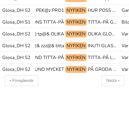
ID-FRAMÅT.ITER PEK@z PRO1
Glosa_DH S2
NYFIKEN
HUR POSS HEM
Ga
Glosa_DH S1
SYNS HÖNS TITTA-PÅ
NYFIKEN
TITTA-PÅ GÅ(N) GREPP(G)+HANTERA@p
Bil
OSA:(ETCETERA) tp@& OLIKA
Glosa_DH S2
NYFIKEN
OLIKA GLOSA:(ETCETERA) GÅ-IN(L)
Var
Glosa_DH S2
titta@& zzz@& titta@&
NYFIKEN
INUTI GLAS(Lb) SKÅLFORM
Var
Glosa_DH S2
PEK HUND TITTA-PÅ
NYFIKEN
TITTA-PÅ LUKTA(N) BÖRJA
Var
Glosa_DH S2
LITEN(J) HUND MYCKET
NYFIKEN
PÅ GRODA GRODA
Var
« Föregående
Nästa »