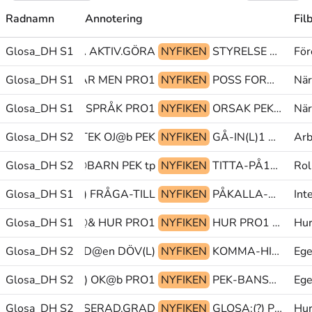
Radnamn
Annotering
Fil
MEDLEM BÖRJA AKTIV.GÖRA
Glosa_DH S1
NYFIKEN
STYRELSE TIDEN-GÅR(L) zzz@z
För
Glosa_DH S1
KLAR MEN PRO1
NYFIKEN
POSS FORM(77b)+BESKRIVNING@p FORM(7b)+UTSTRÄCKNING@p>bröst
När
Glosa_DH S1
EGEN TECKENSPRÅK PRO1
NYFIKEN
ORSAK PEK POSS1
När
Glosa_DH S2
APOTEK OJ@b PEK
NYFIKEN
GÅ-IN(L)1 GLOSA:(HÄLSA-TILL) PEK
Arb
Glosa_DH S2
BARN PEK tp@&
NYFIKEN
TITTA-PÅ1@z PRO1 FÖRSTÅ-INTE(Lb)
Rol
ÄRKSAMHET(J) FRÅGA-TILL
Glosa_DH S1
NYFIKEN
PÅKALLA-UPPMÄRKSAMHET(J) ITALIEN(7b)@en ALLTID
Int
Glosa_DH S1
tp@& HUR PRO1
NYFIKEN
HUR PRO1 PRATA(5)
Hur
ÅNGA LETTLAND@en DÖV(L)
Glosa_DH S2
NYFIKEN
KOMMA-HIT(5b) SVERIGE@en ENTUSIASTISK
Ege
Glosa_DH S2
HUR-GÖRA(A) OK@b PRO1
NYFIKEN
PEK-BANSTRÄCKA PEK RYSK
Ege
 MYCKET INTRESSERAD.GRAD
Glosa_DH S2
NYFIKEN
GLOSA:(?) POSS1 MAMMA
Hur