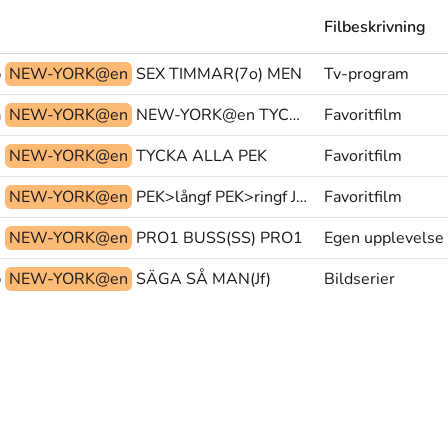
Filbeskrivning
b
NEW-YORK@en
SEX TIMMAR(7o) MEN
Tv-program
&
NEW-YORK@en
NEW-YORK@en TYCKA ALLA
Favoritfilm
n
NEW-YORK@en
TYCKA ALLA PEK
Favoritfilm
&
NEW-YORK@en
PEK>långf PEK>ringf JA@ub
Favoritfilm
A
NEW-YORK@en
PRO1 BUSS(SS) PRO1
Egen upplevelse
b
NEW-YORK@en
SÄGA SÅ MAN(Jf)
Bildserier