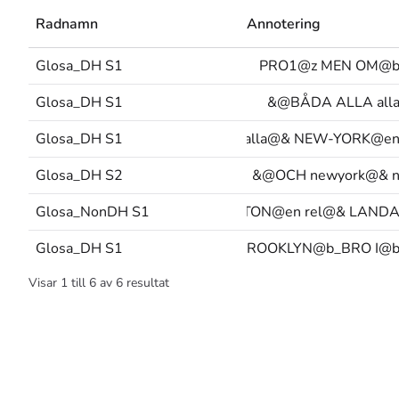
Radnamn
Annotering
Glosa_DH S1
PRO1@z MEN OM@
Glosa_DH S1
BÅDA ALLA alla@
Glosa_DH S1
ALLA alla@& NEW-YORK@e
Glosa_DH S2
OCH newyork@& n@
Glosa_NonDH S1
WASHINGTON@en rel@& LAND
Glosa_DH S1
LÅTA-SÄGA BROOKLYN@b_BRO I@
Visar
1
till
6
av
6
resultat