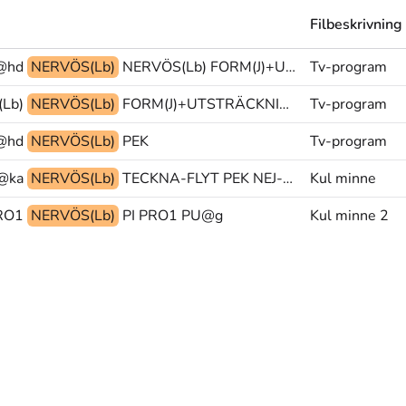
Filbeskrivning
@hd
NERVÖS(Lb)
NERVÖS(Lb) FORM(J)+UTSTRÄCKNING@p FORM(J)@p@hd
Tv-program
Lb)
NERVÖS(Lb)
FORM(J)+UTSTRÄCKNING@p FORM(J)@p@hd FÖRSKRÄCKT
Tv-program
@hd
NERVÖS(Lb)
PEK
Tv-program
@ka
NERVÖS(Lb)
TECKNA-FLYT PEK NEJ-NEHEJ(J)
Kul minne
RO1
NERVÖS(Lb)
PI PRO1 PU@g
Kul minne 2