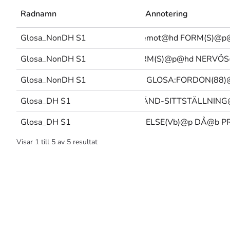
Radnamn
Annotering
GLOSA:mittemot@hd GLOSA:mittemot@hd FORM(S)@p
Glosa_NonDH S1
Glosa_NonDH S1
GLOSA:mittemot@hd FORM(S)@p@hd NERVÖS(
Glosa_NonDH S1
FORM(J)@p@hd FÖRSKRÄCKT GLOSA:FORDON(88)
DEL-FÖRFLYTTA FÖRSKRÄCKT@ka SPÄND-SITTSTÄLLNING
Glosa_DH S1
Glosa_DH S1
VARELSE(Vb)+BEFINNA+VARELSE(Vb)@p DÅ@b P
Visar
1
till
5
av
5
resultat