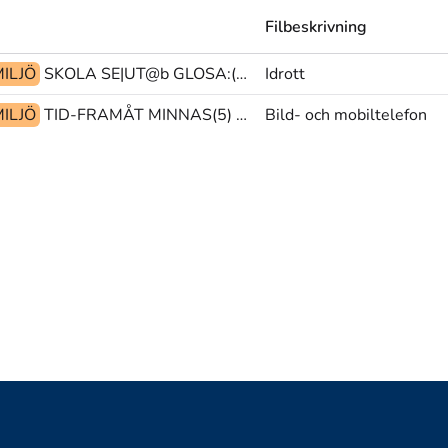
Filbeskrivning
ILJÖ
SKOLA SE|UT@b GLOSA:(PI)
Idrott
ILJÖ
TID-FRAMÅT MINNAS(5) MINNAS(5)
Bild- och mobiltelefon