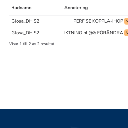
Radnamn
Annotering
Glosa_DH S2
PERF SE KOPPLA-IHOP
M
Glosa_DH S2
BYTA-INRIKTNING bli@& FÖRÄNDRA
M
Visar
1
till
2
av
2
resultat