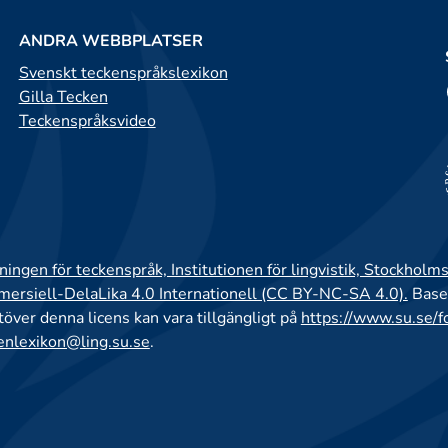
ANDRA WEBBPLATSER
Svenskt teckenspråkslexikon
Gilla Tecken
Teckenspråksvideo
ingen för teckenspråk, Institutionen för lingvistik, Stockholms
rsiell-DelaLika 4.0 Internationell (CC BY-NC-SA 4.0).
Base
utöver denna licens kan vara tillgängligt på
https://www.su.se/f
enlexikon@ling.su.se
.