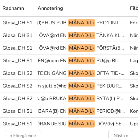
Radnamn
Annotering
Fil
Glosa_DH S1
TEX@b DÖV(J)^HUS PUB
MÅNAD(L)
PRO1 INTRESSERAD-INTE TRÅKIG
För
Glosa_DH S1
FÖRST(LL) ÖVA@rd EN
MÅNAD(L)
TÄNKA KLAR MEN
När
Glosa_DH S1
PRO1 ÖVA@rd EN
MÅNAD(L)
FÖRSTÅ(5) MEN TECKNA-GEST
När
RA(J) FYRA^TUSEN@num EN
Glosa_DH S1
MÅNAD(L)
PU@g BILLIG SEDAN(L)
Läg
Glosa_DH S2
VETA|INTE EN GÅNG
MÅNAD(L)
OFTA TID-FRAMÅT.ITER SJUTTIO^FYRA@num
Sko
^SJUTTIO@num sjuttio@hd
Glosa_DH S2
MÅNAD(L)
PEK DJURGÅRDEN@en GLOSA:(?).MULTI
Sko
Glosa_DH S2
PAPPER MAJ@b BRUKA
MÅNAD(L)
BYTA(L) PEK ISHOCKEY^KLUBB
Sko
Glosa_DH S1
KANSKE BARA(B) EN
MÅNAD(L)
PERIOD@kl SEDAN(L) PEK
Kom
Glosa_DH S1
PRO1 HÖRANDE SJU
MÅNAD(L)
DÖV(Jv) SEDAN(L) PRO1
Upp
« Föregående
Nästa »