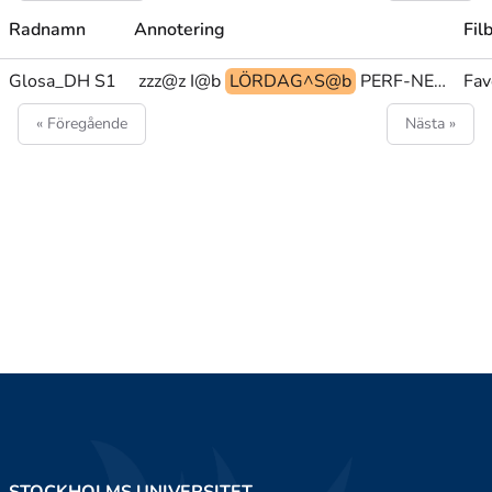
Radnamn
Annotering
Fil
Glosa_DH S1
SE zzz@z I@b
LÖRDAG^S@b
PERF-NEG SÄGA PEK@z
Fav
« Föregående
Nästa »