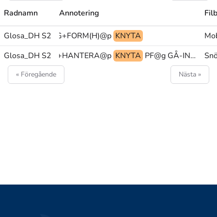
Radnamn
Annotering
Fil
H)+BESKRIVNING+FORM(H)@p
Glosa_DH S2
KNYTA
Mob
CKA GREPP(QQ)+HANTERA@p
Glosa_DH S2
KNYTA
PF@g GÅ-IN(N) ÄTA(A)
Sn
« Föregående
Nästa »