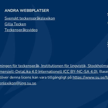
ANDRA WEBBPLATSER
Svenskt teckenspråkslexikon
Gilla Tecken
Teckenspråksvideo
ingen för teckenspråk, Institutionen för lingvistik, Stockholms
rsiell-DelaLika 4.0 Internationell (CC BY-NC-SA 4.0).
Base
utöver denna licens kan vara tillgängligt på
https://www.su.se/f
enlexikon@ling.su.se
.