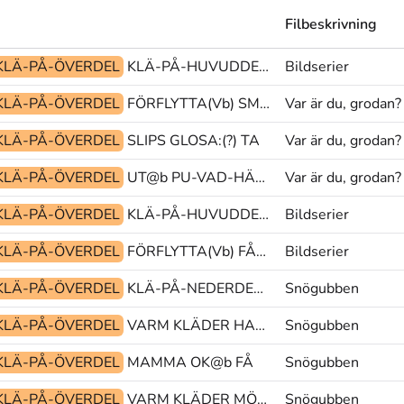
Filbeskrivning
KLÄ-PÅ-ÖVERDEL
KLÄ-PÅ-HUVUDDEL POJKE MYCKET
Bildserier
KLÄ-PÅ-ÖVERDEL
FÖRFLYTTA(Vb) SMYGA FÖRFLYTTA(Vb)
Var är du, grodan?
KLÄ-PÅ-ÖVERDEL
SLIPS GLOSA:(?) TA
Var är du, grodan?
KLÄ-PÅ-ÖVERDEL
UT@b PU-VAD-HÄNDA@g zzz@z
Var är du, grodan?
KLÄ-PÅ-ÖVERDEL
KLÄ-PÅ-HUVUDDEL KLÄ-PÅ-ÖVERDEL FÖRFLYTTA(Vb)
Bildserier
KLÄ-PÅ-ÖVERDEL
FÖRFLYTTA(Vb) FÅ-SYN-PÅ EN
Bildserier
KLÄ-PÅ-ÖVERDEL
KLÄ-PÅ-NEDERDEL KLÄ-PÅ-ÖVERDEL VARM
Snögubben
KLÄ-PÅ-ÖVERDEL
VARM KLÄDER HALSDUK-KNYTA
Snögubben
KLÄ-PÅ-ÖVERDEL
MAMMA OK@b FÅ
Snögubben
KLÄ-PÅ-ÖVERDEL
VARM KLÄDER MÖSSA(G)
Snögubben