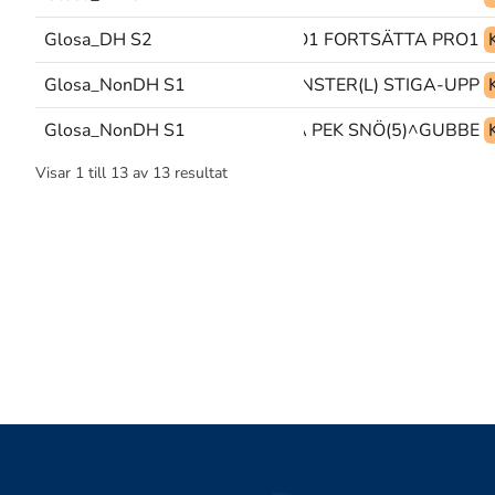
Glosa_DH S2
PRO1 FORTSÄTTA PRO1
Glosa_NonDH S1
GOD|MORGON FÖNSTER(L) STIGA-UPP
Glosa_NonDH S1
TÄNKA PEK SNÖ(5)^GUBBE
Visar
1
till
13
av
13
resultat