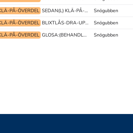
KLÄ-PÅ-ÖVERDEL
SEDAN(L) KLÄ-PÅ-HUVUDDEL FÖRFLYTTA-DIT(L)
Snögubben
KLÄ-PÅ-ÖVERDEL
BLIXTLÅS-DRA-UPP FÖRFLYTTA(Vb) GLOSA:(?)
Snögubben
KLÄ-PÅ-ÖVERDEL
GLOSA:(BEHANDLA) GÅ(Vb) DÖRR
Snögubben