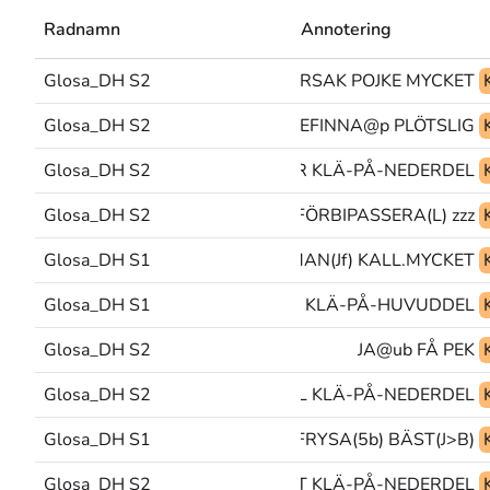
Radnamn
Annotering
Glosa_DH S2
ORSAK POJKE MYCKET
Glosa_DH S2
STÅ VARELSE(N)+BEFINNA@p PLÖTSLIG
Glosa_DH S2
LÅNA KLÄDER KLÄ-PÅ-NEDERDEL
Glosa_DH S2
FÖRSTÅ-INTE(Lb) FÖRBIPASSERA(L) zzz@&
Glosa_DH S1
PEK>entitet MAN(Jf) KALL.MYCKET
KALL.MYCKET KLÄ-PÅ-ÖVERDEL KLÄ-PÅ-HUVUDDEL
Glosa_DH S1
Glosa_DH S2
JA@ub FÅ PEK
Glosa_DH S2
PEK KLÄ-PÅ-ÖVERDEL KLÄ-PÅ-NEDERDEL
Glosa_DH S1
SYNS FRYSA(5b) BÄST(J>B)
Glosa_DH S2
TITTA-PÅ TA-SIG-DIT KLÄ-PÅ-NEDERDEL