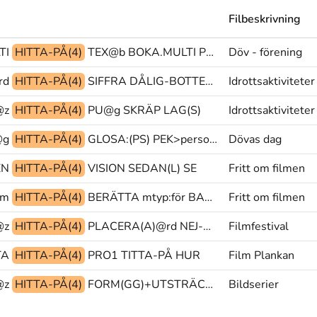
Filbeskrivning
TI
HITTA-PÅ(4)
TEX@b BOKA.MULTI PEK
Döv - förening
rd
HITTA-PÅ(4)
SIFFRA DÅLIG-BOTTEN FAST(ml)
Idrottsaktiviteter
@z
HITTA-PÅ(4)
PU@g SKRÄP LAG(S)
Idrottsaktiviteter
@g
HITTA-PÅ(4)
GLOSA:(PS) PEK>person MENA
Dövas dag
EN
HITTA-PÅ(4)
VISION SEDAN(L) SE
Fritt om filmen
om
HITTA-PÅ(4)
BERÄTTA mtyp:för BARN
Fritt om filmen
@z
HITTA-PÅ(4)
PLACERA(A)@rd NEJ-NEHEJ(J) PRO1
Filmfestival
TA
HITTA-PÅ(4)
PRO1 TITTA-PÅ HUR
Film Plankan
@z
HITTA-PÅ(4)
FORM(GG)+UTSTRÄCKNING@p SLÄGGA GREPP(GG)+HANTERA@p@rd
Bildserier