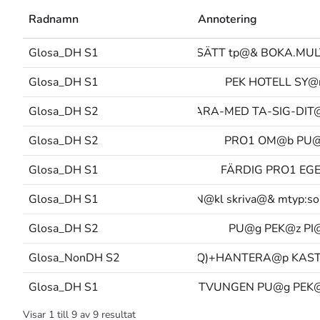
Radnamn
Annotering
Glosa_DH S1
SÄTT tp@& BOKA.MUL
Glosa_DH S1
PEK HOTELL SY@
Glosa_DH S2
SIST VARA-MED TA-SIG-DIT
Glosa_DH S2
PRO1 OM@b PU
Glosa_DH S1
FÄRDIG PRO1 EG
Glosa_DH S1
PERSON@kl skriva@& mtyp:s
Glosa_DH S2
PU@g PEK@z PI
Glosa_NonDH S2
grepp(a)@hd GREPP(Q)+HANTERA@p KAS
Glosa_DH S1
TVUNGEN PU@g PEK
Visar
1
till
9
av
9
resultat