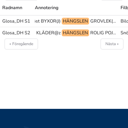
Radnamn
Annotering
Fil
RIVNING@p>bröst BYXOR(J)
Glosa_DH S1
HÄNGSLEN
GROVLEK(Jvs)@z>ben SKO FORM(JJ)+BESKRIVNING@p
Bil
ANTERA@p>ögon KLÄDER@z
Glosa_DH S2
HÄNGSLEN
ROLIG POJKE SKRATTA(7b)@rd
Sn
« Föregående
Nästa »