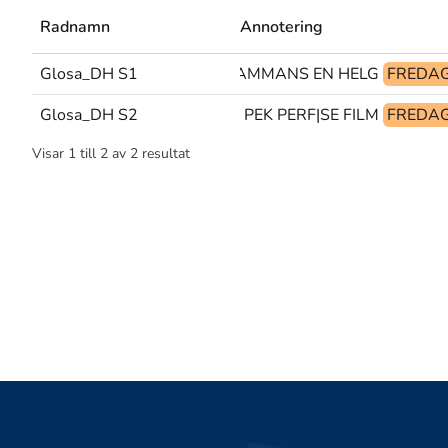
Radnamn
Annotering
Glosa_DH S1
TILLSAMMANS EN HELG
FREDA
Glosa_DH S2
PEK PERF|SE FILM
FREDA
Visar
1
till
2
av
2
resultat