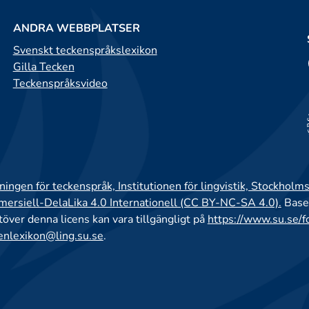
ANDRA WEBBPLATSER
Svenskt teckenspråkslexikon
Gilla Tecken
Teckenspråksvideo
ingen för teckenspråk, Institutionen för lingvistik, Stockholms
rsiell-DelaLika 4.0 Internationell (CC BY-NC-SA 4.0).
Base
utöver denna licens kan vara tillgängligt på
https://www.su.se/f
enlexikon@ling.su.se
.