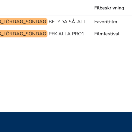
Filbeskrivning
G_LÖRDAG_SÖNDAG
BETYDA SÅ-ATT-SÄGA TEST
Favoritfilm
G_LÖRDAG_SÖNDAG
PEK ALLA PRO1
Filmfestival