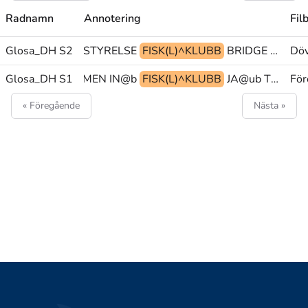
Radnamn
Annotering
Fil
Glosa_DH S2
PU@g PLUS STYRELSE
FISK(L)^KLUBB
BRIDGE PEK>ringf SKA
Döv
-TILL1 VÄLKOMMEN IN@b
Glosa_DH S1
FISK(L)^KLUBB
JA@ub TID(Lb) PU@g
För
« Föregående
Nästa »