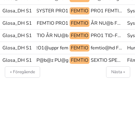
Glosa_DH S1
POSS1 SYSTER PRO1
FEMTIO
PRO1 FEMTIO ÅR
Sys
Glosa_DH S1
PRO1 FEMTIO PRO1
FEMTIO
ÅR NU@b FEMTIO
Sys
Glosa_DH S1
FEMTIO ÅR NU@b
FEMTIO
PRO1 TID-FRAMÅT-FRÅN tid-framåt-från@hd
Sys
K>person/PEK PRO1@uppr fem@&
Glosa_DH S1
FEMTIO
femtio@hd FÖDD PRO1
Hur
Glosa_DH S1
ÅR TYP@b@z PU@g
FEMTIO
SEXTIO SPELA-INGEN-ROLL PRO1
Fil
« Föregående
Nästa »