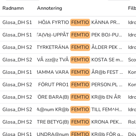
Radnamn
Annotering
Fil
Glosa_DH S1
ÅLDER HÖJA FYRTIO
FEMTIO
KÄNNA PRO1.FL GLOSA:(?)
Idr
G@p@z FÖRFLYTTA(Vb)-UPPÅT
Glosa_DH S1
FEMTIO
PEK BOJ-PUNKT(L) BANSTRÄCKA
Idr
Glosa_DH S2
SA STARTA STYRKETRÄNA
FEMTIO
ÅLDER PEK pensionär@&
Idr
Glosa_DH S2
TVÅ zzz@z TVÅ
FEMTIO
KOSTA SE mtyp:på
Sco
Glosa_DH S1
TRO MAMMA VARA
FEMTIO
ÅR@b FEST DÅ@b
Kom
Glosa_DH S2
GÅNG FÖRUT PRO1
FEMTIO
PERSON.PL PRO1.FL VARA
Kom
Glosa_DH S2
PEK FÖRE BARA(B)
FEMTIO
KR@b EN ÅR
Idr
RA FEM^HUNDRA@num KR@b
Glosa_DH S2
FEMTIO
TILL FEM^HUNDRA@num KR@b
Idr
Glosa_DH S2
SKRÄP TRE BETYG(B)
FEMTIO
KRONA PEK>person/PEK SE|UT@b
Rol
n VÄRRE TVÅ^HUNDRA@num
Glosa_DH S1
FEMTIO
KR@b FÖR glosa@&
Döv