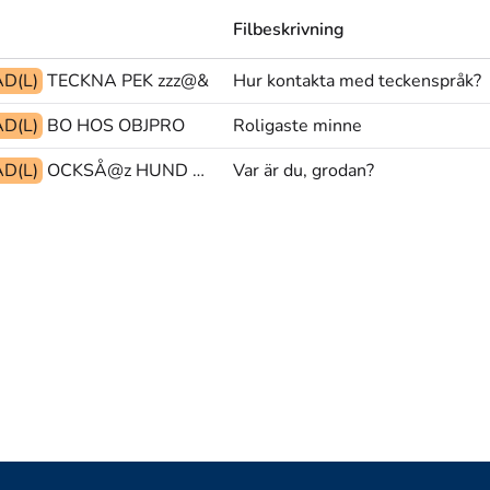
Filbeskrivning
D(L)
TECKNA PEK zzz@&
Hur kontakta med teckenspråk?
D(L)
BO HOS OBJPRO
Roligaste minne
D(L)
OCKSÅ@z HUND HOPPA
Var är du, grodan?