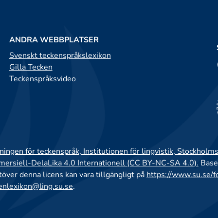
ANDRA WEBBPLATSER
Svenskt teckenspråkslexikon
Gilla Tecken
Teckenspråksvideo
ingen för teckenspråk, Institutionen för lingvistik, Stockholms
rsiell-DelaLika 4.0 Internationell (CC BY-NC-SA 4.0).
Base
utöver denna licens kan vara tillgängligt på
https://www.su.se/f
enlexikon@ling.su.se
.