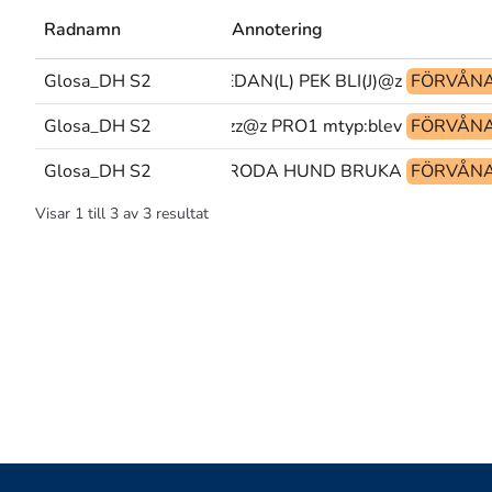
Radnamn
Annotering
Glosa_DH S2
SEDAN(L) PEK BLI(J)@z
FÖRVÅNA
Glosa_DH S2
zzz@z PRO1 mtyp:blev
FÖRVÅNA
Glosa_DH S2
GRODA HUND BRUKA
FÖRVÅNA
Visar
1
till
3
av
3
resultat