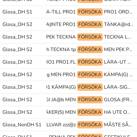
Glosa_DH S1
PRO1 SÄGA-TILL PRO1
FÖRSÖKA
PRO1 ORDNA PRO1
Glosa_DH S2
SANN HINNA|INTE PRO1
FÖRSÖKA
TÄNKA@rd DÖV(J)|DAG tp@&
Glosa_DH S2
RIKTNING.MULTI PEK TECKNA
FÖRSÖKA
TECKNA LEDA-TILL PU@g
Glosa_DH S2
mtyp:och TECKNA tp@&
FÖRSÖKA
MEN PEK PU@g
Glosa_DH S2
LITE(7b) PRO1 PRO1.FL
FÖRSÖKA
LÄRA-UT PEK.FL OCH^SÅ
Glosa_DH S2
PF@g MEN PRO1
FÖRSÖKA
KÄMPA(G) VILL AVLÄSA@rd
Glosa_DH S2
PU@g PRO1 KÄMPA(G)
FÖRSÖKA
LÄRA-SIG@rd DÅ@b FÖRSTÅ(5)
Glosa_DH S2
ALLERGI JA@b MEN
FÖRSÖKA
GLOSA:(FRÅN) SAMMA POSS1
hälsa-på(q)@hd OSÄKER(5) MEN
Glosa_DH S2
FÖRSÖKA
HA UTE OMRÅDE
Glosa_NonDH S1
PU@g ALLVAR zzz@z
FÖRSÖKA
MÅSTE SÅ-ATT-SÄGA zzz@z