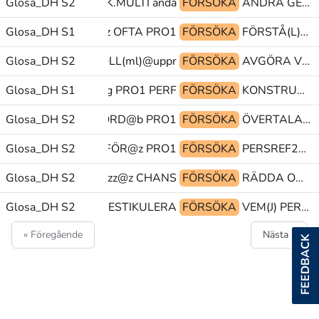
Glosa_DH S2
OLIKA SPRÅK.MULTI ändå@&
FÖRSÖKA
ÄNDRA GESTIKULERA FÖRSTÅ(L)
Glosa_DH S1
zzz@z OFTA PRO1
FÖRSÖKA
FÖRSTÅ(L) PRO1 TECKNA-FLYT
Glosa_DH S2
PEK TITTA FOTBOLL(ml)@uppr
FÖRSÖKA
AVGÖRA VILKEN ANPASSA@rd
Glosa_DH S1
PU@g PRO1 PERF
FÖRSÖKA
KONSTRUERA@rd PU@g PRO1
Glosa_DH S2
JA@ub NÖRD@b PRO1
FÖRSÖKA
ÖVERTALA PERSREF2@pr OM@b
(HANDFALLEN) DÄRFÖR@z PRO1
Glosa_DH S2
FÖRSÖKA
PERSREF2@pr zzz@& MEN
Glosa_DH S2
PEK@z zzz@z CHANS
FÖRSÖKA
RÄDDA OBJPRO RÄDDA
Glosa_DH S2
tp@& ELLER GESTIKULERA
FÖRSÖKA
VEM(J) PERSON.PL AVGÖRA
« Föregående
Nästa »
FEEDBACK