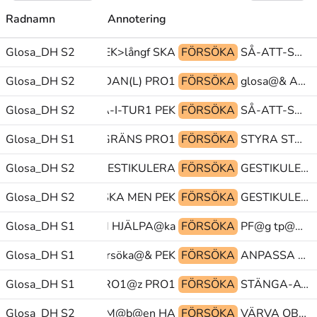
Radnamn
Annotering
Glosa_DH S2
PRO1 PEK>långf SKA
FÖRSÖKA
SÅ-ATT-SÄGA glosa@& BEHANDLA
Glosa_DH S2
GLOSA:(?) SEDAN(L) PRO1
FÖRSÖKA
glosa@& ALDRIG TILLBAKA
NG+TVÅ(da) NÄSTA-I-TUR1 PEK
Glosa_DH S2
FÖRSÖKA
SÅ-ATT-SÄGA HEM^GÖRA TYP
Glosa_DH S1
GRÄNS GRÄNS PRO1
FÖRSÖKA
STYRA STOPP@z GRÄNS
Glosa_DH S2
HEM^GÖRA TYP GESTIKULERA
FÖRSÖKA
GESTIKULERA PEK PEK
Glosa_DH S2
TECKNA-BEHÄRSKA MEN PEK
FÖRSÖKA
GESTIKULERA KVINNA glosa@&
Glosa_DH S1
BETYDA SOM HJÄLPA@ka
FÖRSÖKA
PF@g tp@& TRÄFFAS.HABIT
Glosa_DH S1
UMGÅS försöka@& PEK
FÖRSÖKA
ANPASSA SÅ PRO1.FL
RÖST-ANVÄNDA PRO1@z PRO1
Glosa_DH S1
FÖRSÖKA
STÄNGA-AV>hals tp@& FUNGERA
Glosa_DH S2
VETA KFUM@b@en HA
FÖRSÖKA
VÄRVA OBJPRO1 PERF