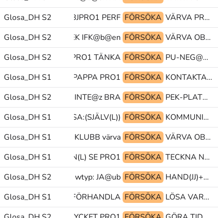
Glosa_DH S2
VÄRVA OBJPRO1 PERF
FÖRSÖKA
VÄRVA PRO1 FUT-NEG
RDNING-LIST+EN PEK IFK@b@en
Glosa_DH S2
FÖRSÖKA
VÄRVA OBJPRO1 PRO1
Glosa_DH S2
e@& PRO1 TÄNKA
FÖRSÖKA
PU-NEG@g KOMMA-FRAM-TILL tp@&
Glosa_DH S1
GLOSA:(PS) PAPPA PRO1
FÖRSÖKA
KONTAKTA HUR VAR
Glosa_DH S2
HÖRA INTE@z BRA
FÖRSÖKA
PEK-PLATS-DÄR tp@& POSS1
ORDNA) zzz@z GLOSA:(SJÄLV(L))
Glosa_DH S1
FÖRSÖKA
KOMMUNICERA VARANDRA1 PI
Glosa_DH S1
idrottklubb@& KLUBB värva@&
FÖRSÖKA
VÄRVA OBJPRO1 PRO1
Glosa_DH S1
SEDAN(L) SE PRO1
FÖRSÖKA
TECKNA NÅGON SÄTT
Glosa_DH S2
SA|PEK wtyp: JA@ub
FÖRSÖKA
HAND(JJ)+HANTERA@p GLOSA:(PS) PEK
HOLM@en PRO1.FL FÖRHANDLA
Glosa_DH S1
FÖRSÖKA
LÖSA VARA-MED INUTI
Glosa_DH S2
SYNS MYCKET PRO1
FÖRSÖKA
GÖRA TIDEN-GÅR(J) ROLIG