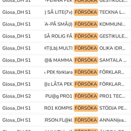
MMUNICERA-PAPPER-PENNA PEK
Glosa_DH S1
FÖRSÖKA
GESTIKULERA MEN PRO1
Glosa_DH S1
BLI(L) SÅ LITE(7v)
FÖRSÖKA
TECKNA LUSTIG EN
Glosa_DH S1
PRO1 TITTA-PÅ SMÅ(J)
FÖRSÖKA
KOMMUNICERA PRO1 GLOSA:SÄGA-INTE
Glosa_DH S1
OCKSÅ ROLIG FÅ
FÖRSÖKA
GESTIKULERA GÖRA OBJPRO
O1 OLIKA KOMMA-DIT(Lb).MULTI
Glosa_DH S1
FÖRSÖKA
OLIKA IDROTT PEK.FL
Glosa_DH S1
PEK glosa@& MAMMA
FÖRSÖKA
SAMTALA PEK NÅGON
Glosa_DH S1
LÅTA PEK förklara@&
FÖRSÖKA
FÖRKLARA@rd HUR POSS1
Glosa_DH S1
HUR@z LÅTA PEK
FÖRSÖKA
FÖRKLARA@rd PRO1 SLUTA
Glosa_DH S2
TECKENSPRÅK PU@g PRO1
FÖRSÖKA
PRO1 TECKNA-GEST LITE(7b)
Glosa_DH S1
tp@& PRO1 KOMPIS
FÖRSÖKA
STÖDJA PEK.FL OMBUD
MYCKET SAMMA PERSON.FL@kl
Glosa_DH S1
FÖRSÖKA
ANNAN(ea) IN@b UTANFÖR@z