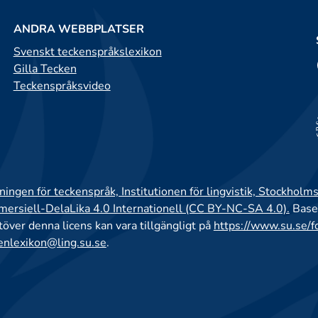
ANDRA WEBBPLATSER
Svenskt teckenspråkslexikon
Gilla Tecken
Teckenspråksvideo
ingen för teckenspråk, Institutionen för lingvistik, Stockholms
rsiell-DelaLika 4.0 Internationell (CC BY-NC-SA 4.0).
Base
utöver denna licens kan vara tillgängligt på
https://www.su.se/f
enlexikon@ling.su.se
.