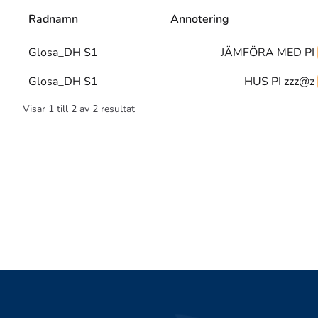
Radnamn
Annotering
Glosa_DH S1
JÄMFÖRA MED PI
Glosa_DH S1
HUS PI zzz@z
Visar
1
till
2
av
2
resultat