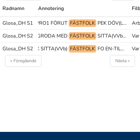
Radnamn
Annotering
Fil
Glosa_DH S1
ORSAK PRO1 FÖRUT
FÄSTFOLK
PEK DÖV(L) JOBBA
Arb
Glosa_DH S2
INUTI GRODA MED
FÄSTFOLK
SITTA(VVb) FÄSTFOLK FO
Var
MED FÄSTFOLK SITTA(VVb)
Glosa_DH S2
FÄSTFOLK
FO EN-TILL HA
Var
« Föregående
Nästa »