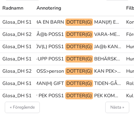
Radnamn
Annotering
Fil
Glosa_DH S1
HA EN BARN
DOTTER(G)
MAN(Jf) EN UNG
Kon
Glosa_DH S2
HEMSK DÅ@b POSS1
DOTTER(G)
VARA-MED DÅ@b TID-FRAMÅT-FRÅN
För
Glosa_DH S1
SYSTER DÖV(L) POSS1
DOTTER(G)
JA@b KAN TECKENSPRÅK
Hur
Glosa_DH S1
FRÅN VÄXA-UPP POSS1
DOTTER(G)
BEHÄRSKA TECKNA-FLYT MEN
Hur
(L) SEDAN(L) POSS>person
Glosa_DH S2
DOTTER(G)
KAN PEK>person TECKNA
Hur
Glosa_DH S1
POSS1 MAN(H) GIFT
DOTTER(G)
TIDEN-GÅR(J) PU@g PRO1
Rol
Glosa_DH S1
PERSREF1@pr PEK POSS1
DOTTER(G)
PEK KOMMA-DIT(Lb) ARIZONA@en
Kul
« Föregående
Nästa »