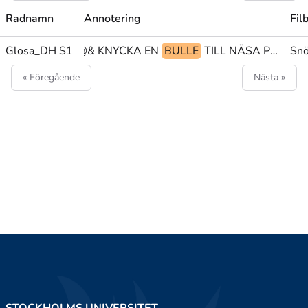
Radnamn
Annotering
Fil
Glosa_DH S1
tp@& KNYCKA EN
BULLE
TILL NÄSA PLACERA(5b)>näsa
Sn
« Föregående
Nästa »