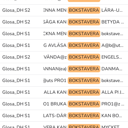
NICERA-PAPPER-PENNA MEN
Glosa_DH S2
BOKSTAVERA
LÄRA-UT INTE UTAN(ml)
Glosa_DH S2
EN-TILL SÅ-ATT-SÄGA KAN
BOKSTAVERA
BETYDA BRUKA FÖRFLYTTA(Vb)
Glosa_DH S1
EGEN TECKNA MEN
BOKSTAVERA
bokstavera@hd BOKSTAVERA MER
Glosa_DH S1
SJÄLV DÅLIG AVLÄSA
BOKSTAVERA
A@b@uts B@b@uts C@b@uts
INTE@z MÅSTE@z ANVÄNDA@z
Glosa_DH S2
BOKSTAVERA
ENGELSK GLOSA:(?) JASÅ
RSAK SVERIGE@en ANNAN(ea)
Glosa_DH S1
BOKSTAVERA
DANMARK@en KANSKE LÄTT
Glosa_DH S1
B@b@uts C@b@uts PRO1
BOKSTAVERA
bokstavera@hd MEN AVLÄSA
Glosa_DH S1
PRO1@z ALLA KAN
BOKSTAVERA
ALLA PI JA@ub
Glosa_DH S1
BARA(B) PRO1 BRUKA
BOKSTAVERA
PRO1@z ALLA KAN
Glosa_DH S1
PI ORSAK PEK-PLATS-DÄR
BOKSTAVERA
KAN BOKSTAVERA MYCKET
PLATS-DÄR BOKSTAVERA KAN
Glosa_DH S1
BOKSTAVERA
MYCKET BOKSTAVERA DÅ@b