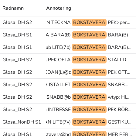
Radnamn
Annotering
Glosa_DH S2
OMRÅDE@kl KAN TECKNA
BOKSTAVERA
PEK>person EN KUSIN(L)
ITE(7b) BOKSTAVERA BARA(B)
Glosa_DH S1
BOKSTAVERA
BARA(B)
Glosa_DH S1
KUSIN(L) JA@ub LITE(7b)
BOKSTAVERA
BARA(B) BOKSTAVERA BARA(B)
Glosa_DH S2
BOKSTAVERA PEK OFTA
BOKSTAVERA
STÄLLD TECKNA ISTÄLLET
ECKNA) TITTA-PÅ SEDAN(L)@z
Glosa_DH S2
BOKSTAVERA
PEK OFTA BOKSTAVERA
Glosa_DH S2
STÄLLD TECKNA ISTÄLLET
BOKSTAVERA
SNABB@b BOKSTAVERA wtyp:
ÄLLET BOKSTAVERA SNABB@b
Glosa_DH S2
BOKSTAVERA
wtyp: HINNA PEK
STAVERA-KNAGGLIG INTRESSE
Glosa_DH S2
BOKSTAVERA
PEK BÖRJA TÄNKA
Glosa_NonDH S1
GLOSA:(?)@ka KAN LITE(7v)
BOKSTAVERA
GESTIKULERA LITE(7v) ÄLDRE
 BOKSTAVERA bokstavera@hd
Glosa_DH S1
BOKSTAVERA
MER PERSON(J)1^TECKEN(J) VETA-PERF