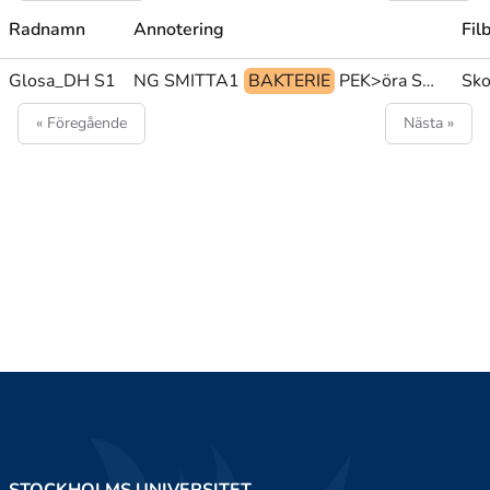
Radnamn
Annotering
Fil
PU@g OMGIVNING SMITTA1
Glosa_DH S1
BAKTERIE
PEK>öra SÅR@b INUTI>öra
Sko
« Föregående
Nästa »