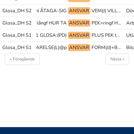
Glosa_DH S2
KLUBB MEN ÅTAGA-SIG
ANSVAR
VEM(J) VILL PU@g
Döv
Glosa_DH S2
PEK>långf HUR TA
ANSVAR
PEK>ringf HUR HEMMA
Arb
Glosa_DH S1
BETYDA PRO1 GLOSA:(PD)
ANSVAR
PLUS PEK tp@&
Utl
L)+FÖRFLYTTA+VARELSE(L)@p
Glosa_DH S1
ANSVAR
FORM(JJ)+BESKRIVNING@p ALLTID GREPP(GJbt)+HANTERA@p
Bil
« Föregående
Nästa »