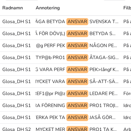
Radnamn
Annotering
Fil
ARE SÅ-ATT-SÄGA BETYDA
Glosa_DH S1
ANSVAR
SVENSKA TVÅ FÖR
På 
Glosa_DH S1
TVÅ FÖR DÖV(L)
ANSVAR
BETYDA SAMMANHÅLLEN SÅ-ATT-SÄGA
På 
Glosa_DH S1
PU@g PERF PEK
ANSVAR
NÅGON PERF PEK
På 
MINISTRATION TYP@b PRO1
Glosa_DH S1
ANSVAR
ÅTAGA-SIG OM@b PERF-NEG
På 
Glosa_DH S1
VIKTIG VARA PERF
ANSVAR
PEK>långf KOMPETENS UTVECKLA
På 
Glosa_DH S1
HÖG MYCKET VARA
ANSVAR
SÅ-ATT-SÄGA@z KURS^ANSVAR UTVECKLA
På 
rson/PEK PERSREF1@pr PI@z
Glosa_DH S1
ANSVAR
LEDARE PEK HUR-GÖRA(A)
För
MEN AKTIV.GÖRA FÖRENING
Glosa_DH S1
ANSVAR
PRO1 TRO|INTE PRO1
Idr
Glosa_DH S1
PÅVERKA PEK TA
ANSVAR
JASÅ GÖRA SÅ
Idr
LOSA:(MYCKET) MYCKET MER
Glosa_DH S2
ANSVAR
PRO1 TA KASSA@b^PENGAR(ml)
Arb