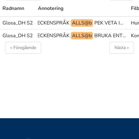
Radnamn
Annotering
Fil
Glosa_DH S2
INTE OM@b TECKENSPRÅK
ALLS@b
PEK VETA INTE
Hur
Glosa_DH S2
INTE KAN@b TECKENSPRÅK
ALLS@b
BRUKA ENTITET(S)+BEFINNA@p EGEN
Kom
« Föregående
Nästa »