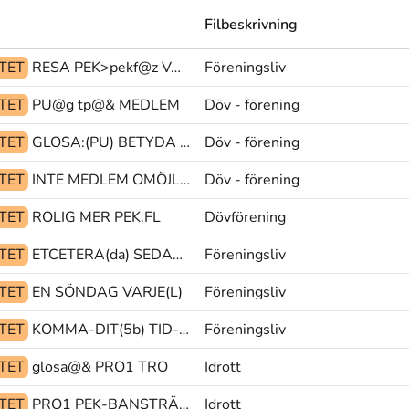
Filbeskrivning
ITET
RESA PEK>pekf@z VARA-MED
Föreningsliv
ITET
PU@g tp@& MEDLEM
Döv - förening
ITET
GLOSA:(PU) BETYDA MER@b
Döv - förening
ITET
INTE MEDLEM OMÖJLIG
Döv - förening
ITET
ROLIG MER PEK.FL
Dövförening
ITET
ETCETERA(da) SEDAN(L) PRO1
Föreningsliv
ITET
EN SÖNDAG VARJE(L)
Föreningsliv
ITET
KOMMA-DIT(5b) TID-FRAMÅT MEN
Föreningsliv
ITET
glosa@& PRO1 TRO
Idrott
ITET
PRO1 PEK-BANSTRÄCKA TYCKA
Idrott