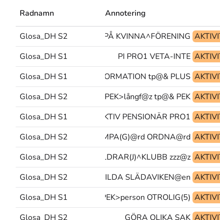
Radnamn
Annotering
Glosa_DH S2
VARA-MED PÅ KVINNA^FÖRENING
AKTIV
Glosa_DH S1
PI PRO1 VETA-INTE
AKTIV
Glosa_DH S1
INFORMATION tp@& PLUS
AKTIV
Glosa_DH S2
PEK>långf@z tp@& PEK
AKTIV
Glosa_DH S1
AKTIV PENSIONÄR PRO1
AKTIV
Glosa_DH S2
ÄNDÅ KÄMPA(G)@rd ORDNA@rd
AKTIV
Glosa_DH S2
OCKSÅ FÖRÄLDRAR(J)^KLUBB zzz@z
AKTIV
Glosa_DH S2
TIDEN-GÅR(L) BILDA SLÄDAVIKEN@en
AKTIV
Glosa_DH S1
AKTIV PEK>person OTROLIG(5)
AKTIV
Glosa_DH S2
GÖRA OLIKA SAK
AKTIV