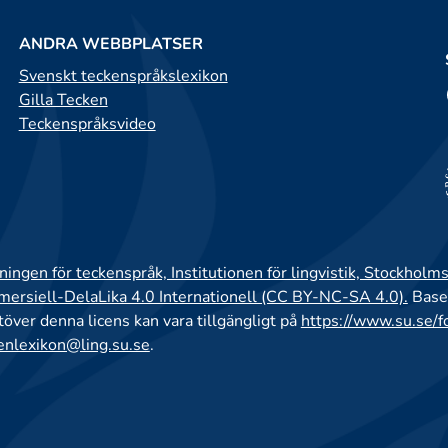
ANDRA WEBBPLATSER
Svenskt teckenspråkslexikon
Gilla Tecken
Teckenspråksvideo
ingen för teckenspråk, Institutionen för lingvistik, Stockholms
rsiell-DelaLika 4.0 Internationell (CC BY-NC-SA 4.0).
Base
utöver denna licens kan vara tillgängligt på
https://www.su.se/f
enlexikon@ling.su.se
.