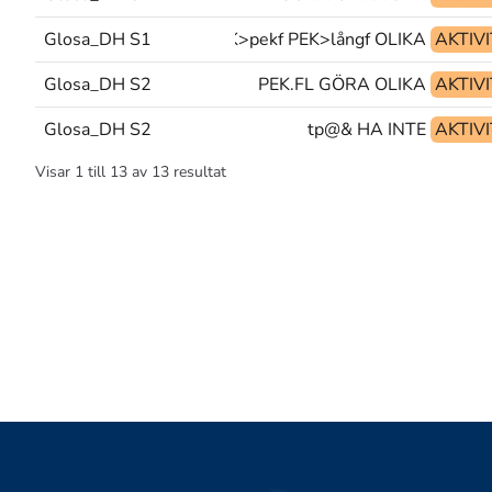
Glosa_DH S1
PEK>pekf PEK>långf OLIKA
AKTIV
Glosa_DH S2
PEK.FL GÖRA OLIKA
AKTIV
Glosa_DH S2
tp@& HA INTE
AKTIV
Visar
1
till
13
av
13
resultat