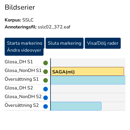
Bildserier
Korpus:
SSLC
Annoteringsfil:
sslc02_372.eaf
Starta markering
Sluta markering
Visa/Dölj rader
Ändra videovyer
Glosa_DH S1
Glosa_NonDH S1
SAGA(ml)
Översättning S1
Glosa_DH S2
Glosa_NonDH S2
Översättning S2