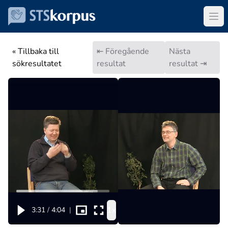
« Tillbaka till
⇤ Föregående
Nästa
sökresultatet
resultat
resultat ⇥
1x
3:31
/
4:04
|