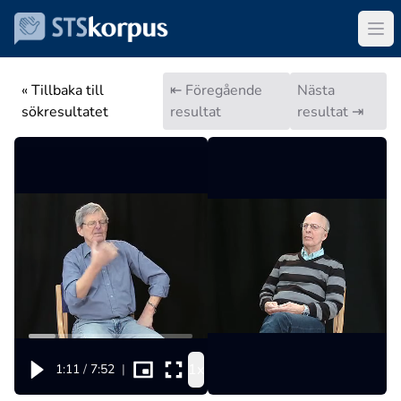
« Tillbaka till
⇤ Föregående
Nästa
sökresultatet
resultat
resultat ⇥
1x
1:11
/
7:52
|