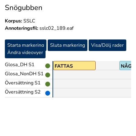
Snögubben
Korpus:
SSLC
Annoteringsfil:
sslc02_189.eaf
Starta markering
Sluta markering
Visa/Dölj rader
Ändra videovyer
Glosa_DH S1
FATTAS
NÅGO
Glosa_NonDH S1
Översättning S1
Översättning S2