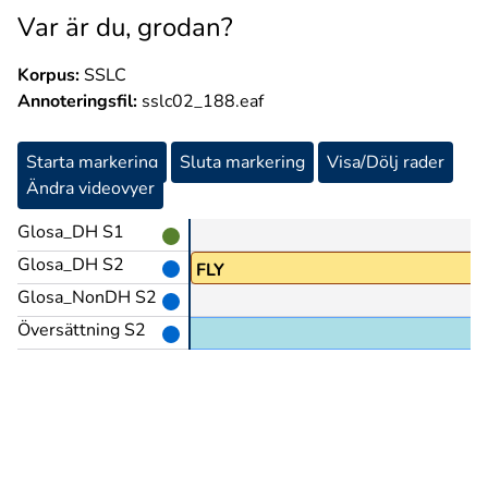
Var är du, grodan?
Korpus:
SSLC
Annoteringsfil:
sslc02_188.eaf
Starta markering
Sluta markering
Visa/Dölj rader
Ändra videovyer
Glosa_DH S1
Glosa_DH S2
FLY
Glosa_NonDH S2
Översättning S2