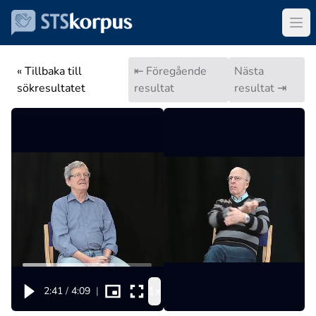
« Tillbaka till
⇤ Föregående
Nästa
sökresultatet
resultat
resultat ⇥
1x
2:41
/
4:09
|