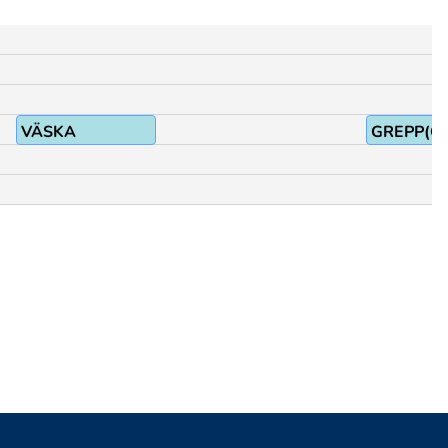
VÄSKA
GREPP(G