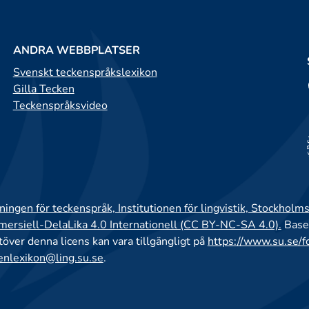
ANDRA WEBBPLATSER
Svenskt teckenspråkslexikon
Gilla Tecken
Teckenspråksvideo
ingen för teckenspråk, Institutionen för lingvistik, Stockholms
rsiell-DelaLika 4.0 Internationell (CC BY-NC-SA 4.0).
Base
utöver denna licens kan vara tillgängligt på
https://www.su.se/f
enlexikon@ling.su.se
.