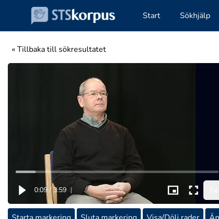
Start
Sökhjälp
« Tillbaka till sökresultatet
1x
0:09
/
3:59
|
Starta markering
Sluta markering
Visa/Dölj rader
Än