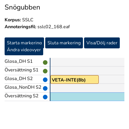
Snögubben
Korpus:
SSLC
Annoteringsfil:
sslc02_168.eaf
Starta markering
Sluta markering
Visa/Dölj rader
Ändra videovyer
Glosa_DH S1
Översättning S1
Glosa_DH S2
LDRAR(J)
VETA-INTE(8b)
Glosa_NonDH S2
Översättning S2