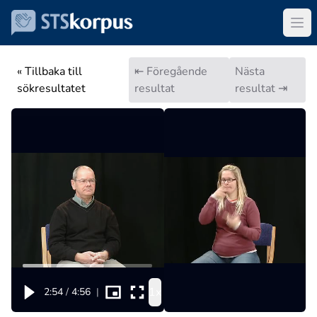
« Tillbaka till
⇤ Föregående
Nästa
sökresultatet
resultat
resultat ⇥
1x
2:54
/
4:56
|