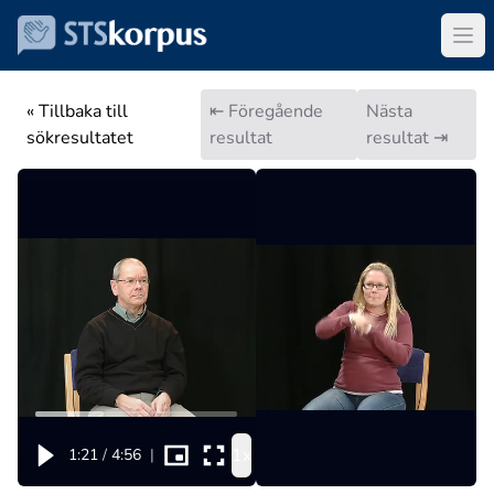
« Tillbaka till
⇤ Föregående
Nästa
sökresultatet
resultat
resultat ⇥
1x
1:21
/
4:56
|