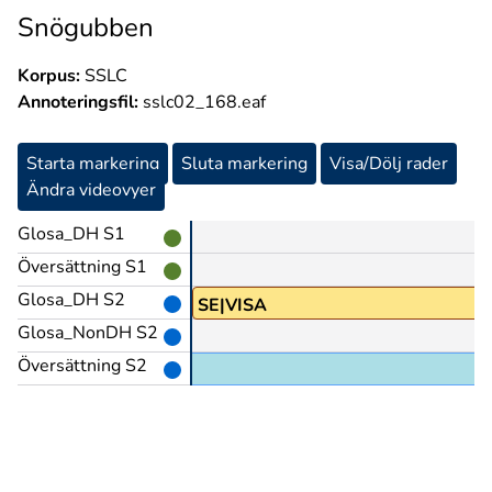
Snögubben
Korpus:
SSLC
Annoteringsfil:
sslc02_168.eaf
Starta markering
Sluta markering
Visa/Dölj rader
Ändra videovyer
Glosa_DH S1
Översättning S1
Glosa_DH S2
SE|VISA
Glosa_NonDH S2
Översättning S2